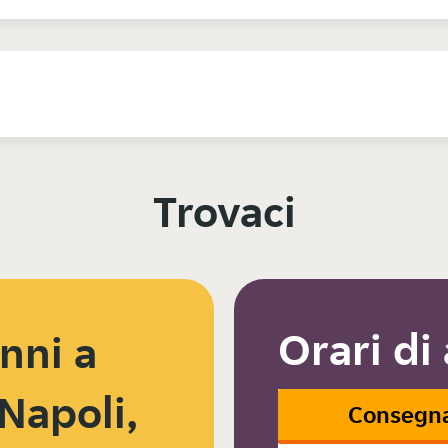
Trovaci
Orari di
nni a
Napoli,
Consegn