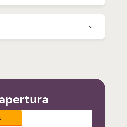
 apertura
a