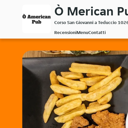
Passa
Ò Merican Pu
al
contenuto
Corso San Giovanni a Teduccio 102
principale
Recensioni
Menu
Contatti