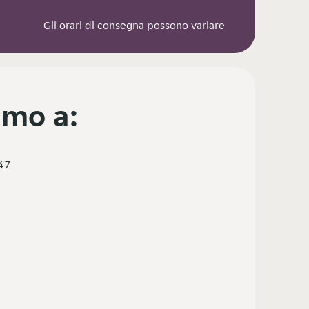
Gli orari di consegna possono variare
mo a:
47